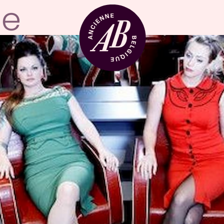
Location de sal
BRDCST
ABtv
Chèque-concer