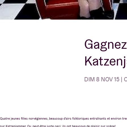
Infos visiteu
Gagnez 
AB ❤ you
Katzen
DIM 8 NOV 15 | 
Quatre jeunes filles norvégiennes, beaucoup d'airs folkloriques entraînants et environ tr
sur Katzenjammer. Ou, peut-être juste ceci: ils ont beaucoup de plaisir sur scène!