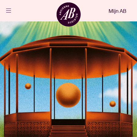
Sluiten
Mijn AB
NL
Agenda
Projecten
Nieuws
Bezoekersinfo
AB ❤ you