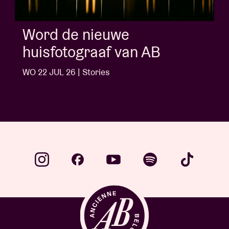
Album of the week:
'Doctrine Of Love' - Jalen
Ngonda
WO 1 JUL 26 | Stories