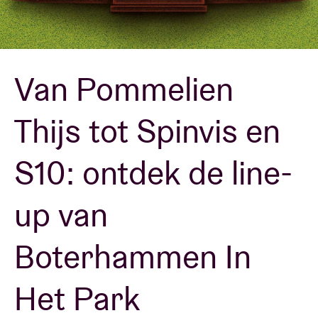
Zaalhuur
Van Pommelien
BRDCST
Thijs tot Spinvis en
ABtv
S10: ontdek de line-
Concertcheque
up van
Over AB
Boterhammen In
Contact
Het Park