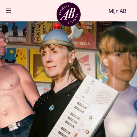
Sluiten
Mijn AB
NL
Agenda
Projecten
Nieuws
Bezoekersinfo
AB ❤ you