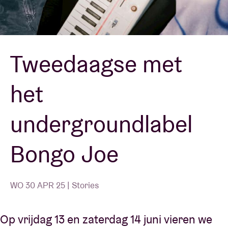
Zaalhuur
Tweedaagse met
BRDCST
het
ABtv
undergroundlabel
Concertcheque
Bongo Joe
Over AB
Contact
WO 30 APR 25 | Stories
Op vrijdag 13 en zaterdag 14 juni vieren we