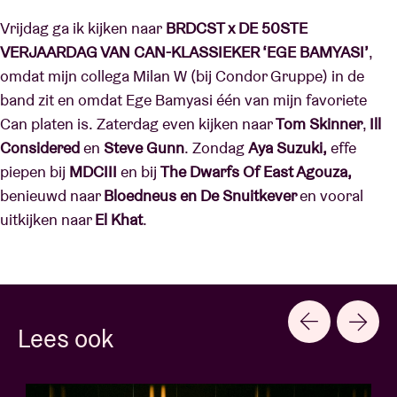
Vrijdag ga ik kijken naar
BRDCST x DE 50STE
VERJAARDAG VAN CAN-KLASSIEKER ‘EGE BAMYASI’
,
omdat mijn collega Milan W (bij Condor Gruppe) in de
band zit en omdat Ege Bamyasi één van mijn favoriete
Can platen is. Zaterdag even kijken naar
Tom Skinner
,
Ill
Considered
en
Steve Gunn
. Zondag
Aya Suzuki,
effe
piepen bij
MDCIII
en bij
The Dwarfs Of East Agouza,
benieuwd naar
Bloedneus en De Snuitkever
en vooral
uitkijken naar
El Khat
.
Lees ook