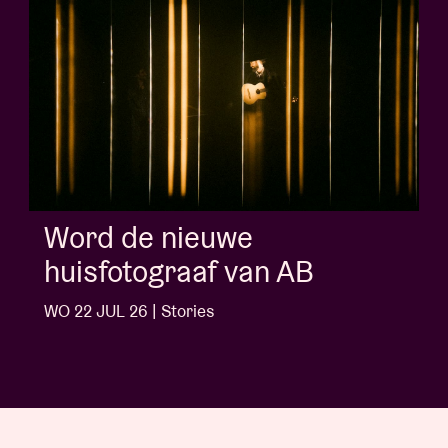
Album of the we
AB
'Doctrine Of Love
Ngonda
WO 1 JUL 26 | Stories