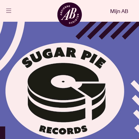
Sluiten
Mijn AB
NL
Agenda
Projecten
Nieuws
Bezoekersinfo
AB ❤ you