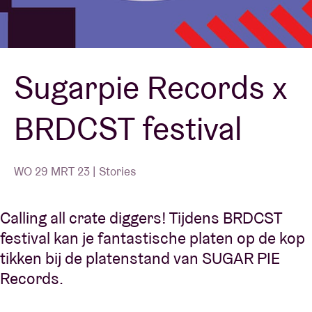
Zaalhuur
Sugarpie Records x
BRDCST
BRDCST festival
ABtv
Concertcheque
WO 29 MRT 23 | Stories
Over AB
Calling all crate diggers! Tijdens BRDCST
festival kan je fantastische platen op de kop
Contact
tikken bij de platenstand van SUGAR PIE
Records.