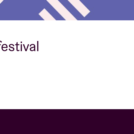
B
estival