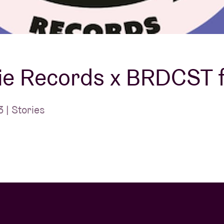
À propos de l'A
rs
Contact
e Records x BRDCST f
| Stories