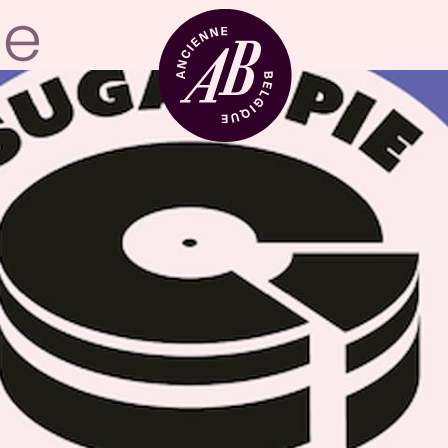
Location de sal
BRDCST
ABtv
Chèque-concer