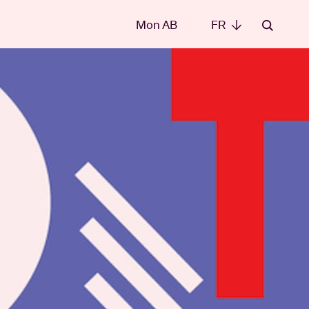
Mon AB
FR
FR
les
t