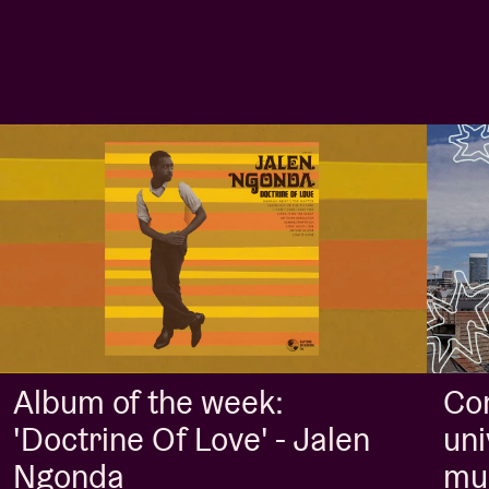
Album of the week:
Con
'Doctrine Of Love' - Jalen
uni
Ngonda
mus