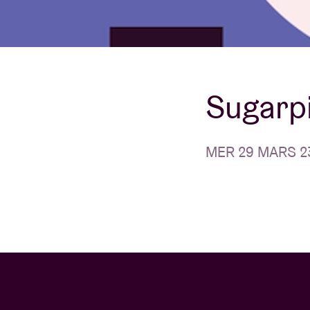
Infos visiteu
Sugarpi
AB ❤ you
MER 29 MARS 23 