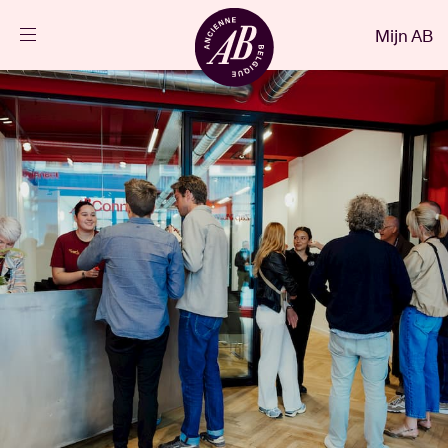
Sluiten
Mijn AB
NL
Agenda
Projecten
Nieuws
Bezoekersinfo
AB ❤ you