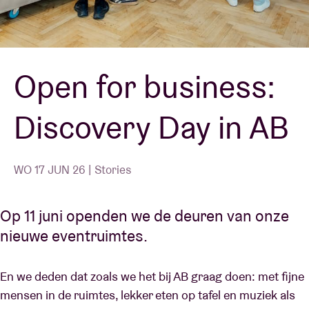
Zaalhuur
Open for business:
BRDCST
Discovery Day in AB
ABtv
Concertcheque
WO 17 JUN 26 | Stories
Over AB
Op 11 juni openden we de deuren van onze
nieuwe eventruimtes.
Contact
En we deden dat zoals we het bij AB graag doen: met fijne
mensen in de ruimtes, lekker eten op tafel en muziek als