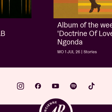
Album of the week:
'Doctrine Of Love' - Jalen
Ngonda
WO 1 JUL 26 | Stories
…