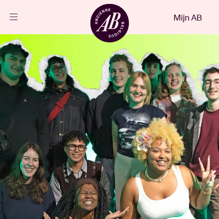
Sluiten
Mijn AB
NL
Agenda
Projecten
Nieuws
Bezoekersinfo
AB ❤ you