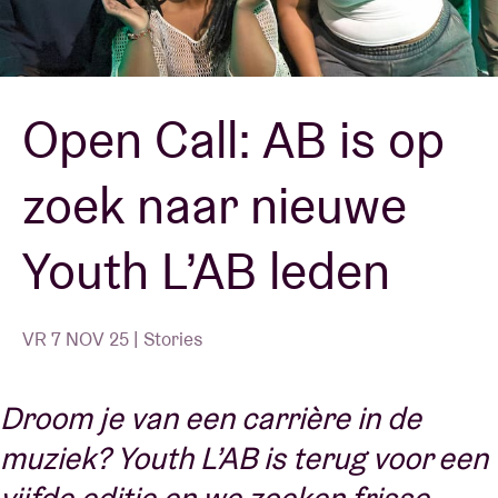
Zaalhuur
Open Call: AB is op
BRDCST
zoek naar nieuwe
ABtv
Youth L’AB leden
Concertcheque
Over AB
VR 7 NOV 25 | Stories
Contact
Droom je van een carrière in de
muziek? Youth L’AB is terug voor een