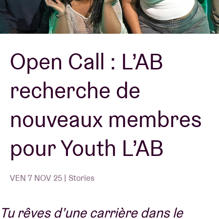
Location de salles
Open Call : L’AB
BRDCST
recherche de
ABtv
nouveaux membres
Chèque-concert
pour Youth L’AB
À propos de l'AB
Contact
VEN 7 NOV 25 | Stories
Tu rêves d’une carrière dans le