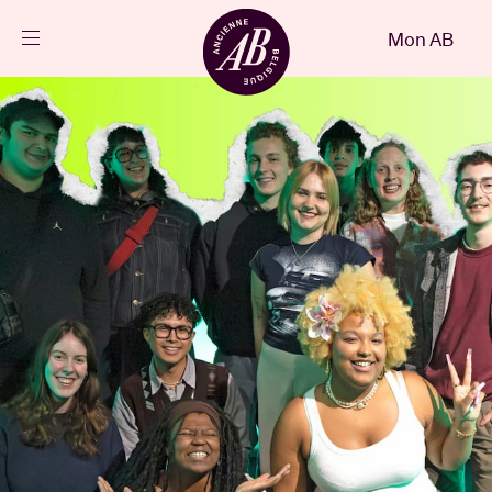
Fermer
Mon AB
FR
Agenda
Projets
Actualités
Infos visiteurs
AB ❤ you