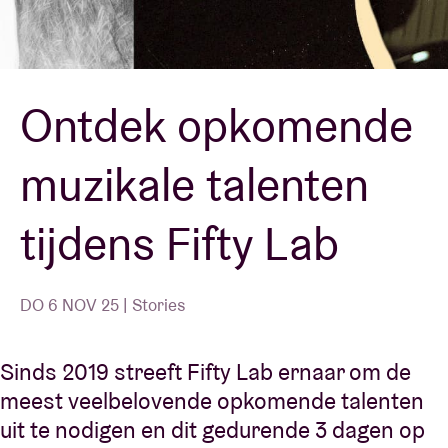
Zaalhuur
Ontdek opkomende
BRDCST
muzikale talenten
ABtv
tijdens Fifty Lab
Concertcheque
Over AB
DO 6 NOV 25 | Stories
Contact
Sinds 2019 streeft Fifty Lab ernaar om de
meest veelbelovende opkomende talenten
uit te nodigen en dit gedurende 3 dagen op