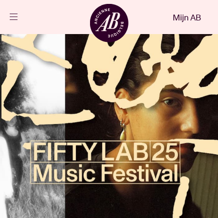
Sluiten
Mijn AB
NL
Agenda
Projecten
Nieuws
Bezoekersinfo
AB ❤ you