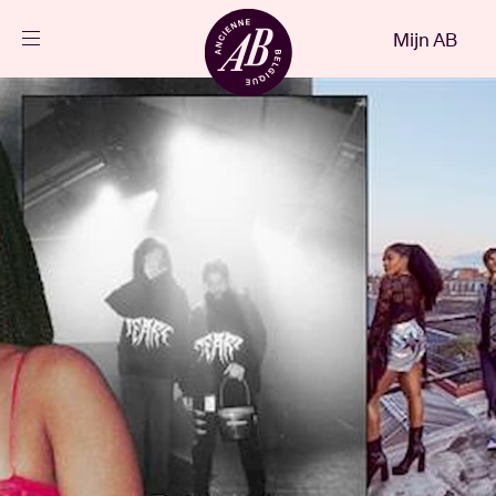
Sluiten
Mijn AB
NL
Agenda
Projecten
Nieuws
Bezoekersinfo
AB ❤ you