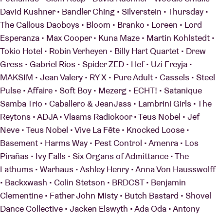
David Kushner • Bandler Ching • Silverstein • Thursday •
The Callous Daoboys • Bloom • Branko • Loreen • Lord
Esperanza • Max Cooper • Kuna Maze • Martin Kohlstedt •
Tokio Hotel • Robin Verheyen • Billy Hart Quartet • Drew
Gress • Gabriel Rios • Spider ZED • Hef • Uzi Freyja •
MAKSIM • Jean Valery • RY X • Pure Adult • Cassels • Steel
Pulse • Affaire • Soft Boy • Mezerg • ECHT! • Satanique
Samba Trio • Caballero & JeanJass • Lambrini Girls • The
Reytons • ADJA • Vlaams Radiokoor • Teus Nobel • Jef
Neve • Teus Nobel • Vive La Fête • Knocked Loose •
Basement • Harms Way • Pest Control • Amenra • Los
Pirañas • Ivy Falls • Six Organs of Admittance • The
Lathums • Warhaus • Ashley Henry • Anna Von Hausswolff
• Backxwash • Colin Stetson • BRDCST • Benjamin
Clementine • Father John Misty • Butch Bastard • Shovel
Dance Collective • Jacken Elswyth • Ada Oda • Antony