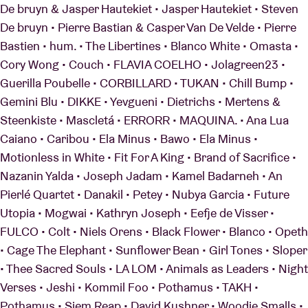
De bruyn & Jasper Hautekiet • Jasper Hautekiet • Steven
De bruyn • Pierre Bastian & Casper Van De Velde • Pierre
Bastien • hum. • The Libertines • Blanco White • Omasta •
Cory Wong • Couch • FLAVIA COELHO • Jolagreen23 •
Guerilla Poubelle • CORBILLARD • TUKAN • Chill Bump •
Gemini Blu • DIKKE • Yevgueni • Dietrichs • Mertens &
Steenkiste • Mascletá • ERRORR • MAQUINA. • Ana Lua
Caiano • Caribou • Ela Minus • Bawo • Ela Minus •
Motionless in White • Fit For A King • Brand of Sacrifice •
Nazanin Yalda • Joseph Jadam • Kamel Badarneh • An
Pierlé Quartet • Danakil • Petey • Nubya Garcia • Future
Utopia • Mogwai • Kathryn Joseph • Eefje de Visser •
FULCO • Colt • Niels Orens • Black Flower • Blanco • Opeth
• Cage The Elephant • Sunflower Bean • Girl Tones • Sloper
• Thee Sacred Souls • LA LOM • Animals as Leaders • Night
Verses • Jeshi • Kommil Foo • Pothamus • TAKH •
Pothamus • Siem Reap • David Kushner • Woodie Smalls •