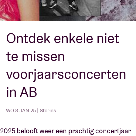
Zaalhuur
Ontdek enkele niet
BRDCST
te missen
ABtv
voorjaarsconcerten
Concertcheque
in AB
Over AB
Contact
WO 8 JAN 25 | Stories
2025 belooft weer een prachtig concertjaar