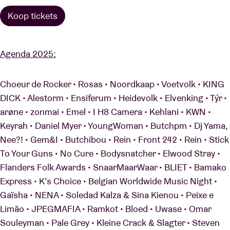
Koop tickets
Agenda 2025:
Choeur de Rocker • Rosas • Noordkaap • Voetvolk • KING
DICK • Alestorm • Ensiferum • Heidevolk • Elvenking • Týr •
arøne • zonmai • Emel • I H8 Camera • Kehlani • KWN •
Keyrah • Daniel Myer • YoungWoman • Butchpm • Dj Yama,
Nee?! • Gem&I • Butchibou • Rein • Front 242 • Rein • Stick
To Your Guns • No Cure • Bodysnatcher • Elwood Stray •
Flanders Folk Awards • SnaarMaarWaar • BLIET • Bamako
Express • K’s Choice • Belgian Worldwide Music Night •
Gaïsha • NENA • Soledad Kalza & Sina Kienou • Peixe e
Limão • JPEGMAFIA • Ramkot • Bloed • Uwase • Omar
Souleyman • Pale Grey • Kleine Crack & Slagter • Steven