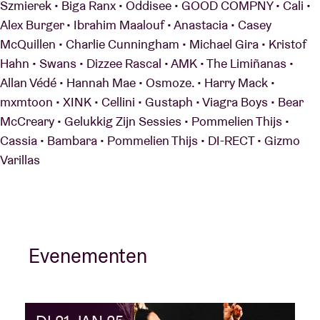
Szmierek • Biga Ranx • Oddisee • GOOD COMPNY • Cali •
Alex Burger • Ibrahim Maalouf • Anastacia • Casey
McQuillen • Charlie Cunningham • Michael Gira • Kristof
Hahn • Swans • Dizzee Rascal • AMK • The Limiñanas •
Allan Védé • Hannah Mae • Osmoze. • Harry Mack •
mxmtoon • XINK • Cellini • Gustaph • Viagra Boys • Bear
McCreary • Gelukkig Zijn Sessies • Pommelien Thijs •
Cassia • Bambara • Pommelien Thijs • DI-RECT • Gizmo
Varillas
Evenementen