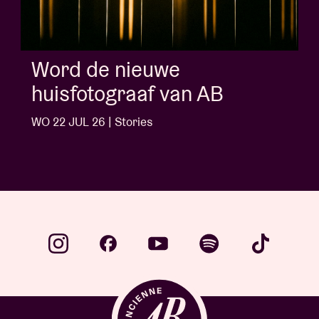
Album of the week:
'Doctrine Of Love' - Jalen
Ngonda
WO 1 JUL 26 | Stories