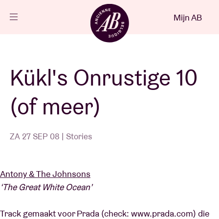
Sluiten
Mijn AB
NL
Agenda
Kükl's Onrustige 10
Projecten
(of meer)
Nieuws
ZA 27 SEP 08 | Stories
Bezoekersinfo
Antony & The Johnsons
‘The Great White Ocean’
AB ❤ you
Track gemaakt voor Prada (check: www.prada.com) die