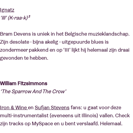
Ignatz
‘III’ (K-raa-k)³
Bram Devens is uniek in het Belgische muzieklandschap.
Zijn desolate - bijna akelig - uitgepuurde blues is
zondermeer pakkend en op ‘III’ lijkt hij helemaal zijn draai
gevonden te hebben.
William Fitzsimmons
‘The Sparrow And The Crow’
Iron & Wine
en
Sufjan Stevens
fans: u gaat voor deze
multi-instrumentalist (eveneens uit Illinois) vallen. Check
zijn tracks op MySpace en u bent verslaafd. Helemaal.