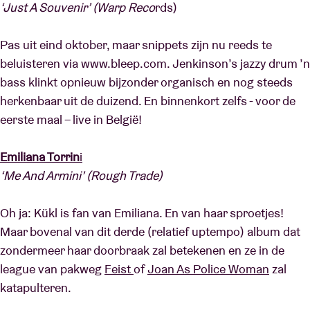
‘Just A Souvenir’ (Warp Reco
rds)
Pas uit eind oktober, maar snippets zijn nu reeds te
beluisteren via www.bleep.com. Jenkinson’s jazzy drum ’n
bass klinkt opnieuw bijzonder organisch en nog steeds
herkenbaar uit de duizend. En binnenkort zelfs - voor de
eerste maal – live in België!
Emiliana Torrin
i
‘Me And Armini’ (Rough Trade)
Oh ja: Kükl is fan van Emiliana. En van haar sproetjes!
Maar bovenal van dit derde (relatief uptempo) album dat
zondermeer haar doorbraak zal betekenen en ze in de
league van pakweg
Feist
of
Joan As Police Woman
zal
katapulteren.