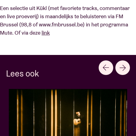
Een selectie uit Kükl (met favoriete tracks, commentaar
en live proeverij) is maandelijks te beluisteren via FM
Brussel (98,8 of www.fmbrussel.be) in het programma
Mute. Of via deze
link
Lees ook