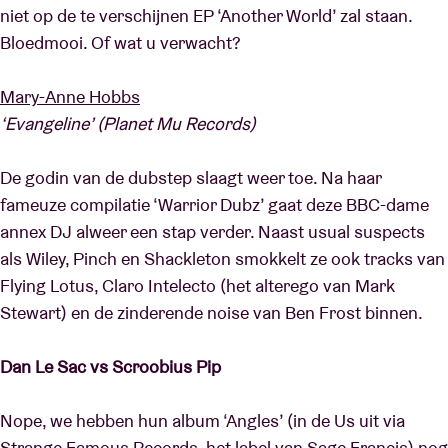
niet op de te verschijnen EP ‘Another World’ zal staan.
Bloedmooi. Of wat u verwacht?
Zaalhuur
Mary-Anne Hobbs
‘Evangeline’ (Planet Mu Records)
BRDCST
De godin van de dubstep slaagt weer toe. Na haar
ABtv
fameuze compilatie ‘Warrior Dubz’ gaat deze BBC-dame
annex DJ alweer een stap verder. Naast usual suspects
Concertcheque
als Wiley, Pinch en Shackleton smokkelt ze ook tracks van
Flying Lotus, Claro Intelecto (het alterego van Mark
Over AB
Stewart) en de zinderende noise van Ben Frost binnen.
Contact
Dan Le Sac vs Scroobius Pip
Nope, we hebben hun album ‘Angles’ (in de Us uit via
Strange Famous Records, het label van Sage Francis) nog