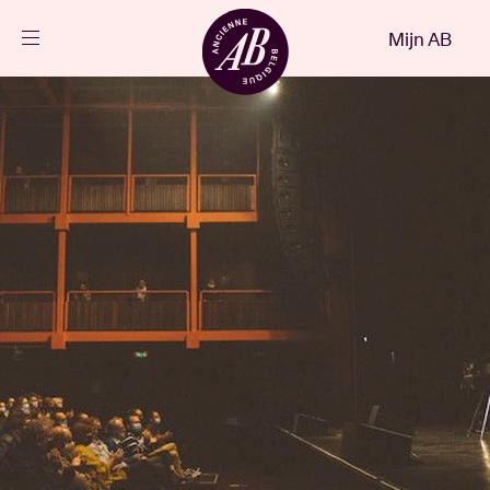
Sluiten
Mijn AB
NL
Agenda
Projecten
Nieuws
Bezoekersinfo
AB ❤ you