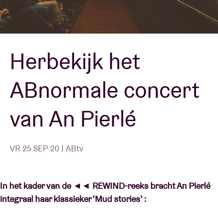
Zaalhuur
Herbekijk het
BRDCST
ABnormale concert
ABtv
van An Pierlé
Concertcheque
Over AB
VR 25 SEP 20 | ABtv
Contact
In het kader van de ◄◄ REWIND-reeks bracht An Pierlé
integraal haar klassieker ‘Mud stories’ :