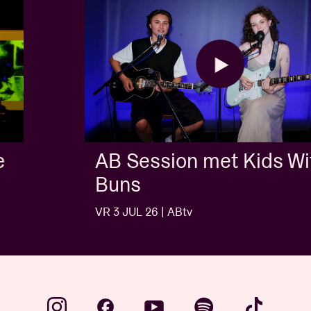
AB Session met Kids With
Buns
VR 3 JUL 26 | ABtv
…