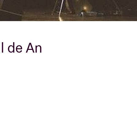
B
l de An