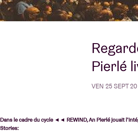
Infos visiteu
Regard
AB ❤ you
Pierlé l
VEN 25 SEPT 20 
Dans le cadre du cycle ◄◄ REWIND, An Pierlé jouait l’int
Stories: