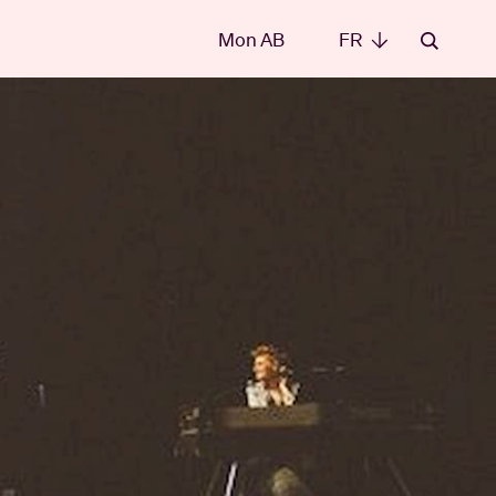
Mon AB
FR
FR
les
t