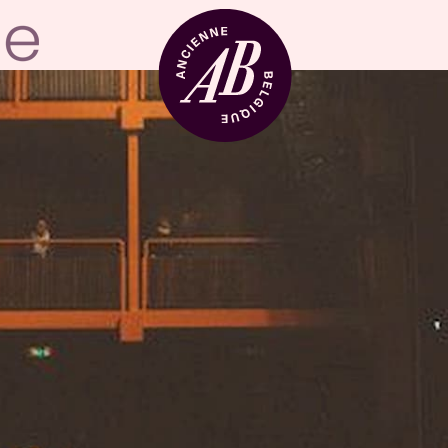
Location de sal
BRDCST
ABtv
Chèque-concer