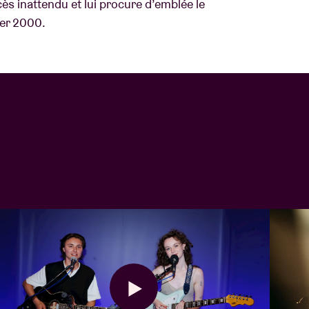
ès inattendu et lui procure d’emblée le
ter 2000.