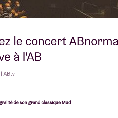
À propos de l'A
rs
Contact
ez le concert ABnorma
ive à l'AB
| ABtv
égralité de son grand classique Mud