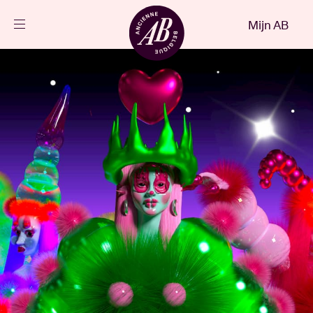
Sluiten
Mijn AB
NL
Agenda
Projecten
Nieuws
Bezoekersinfo
AB ❤ you