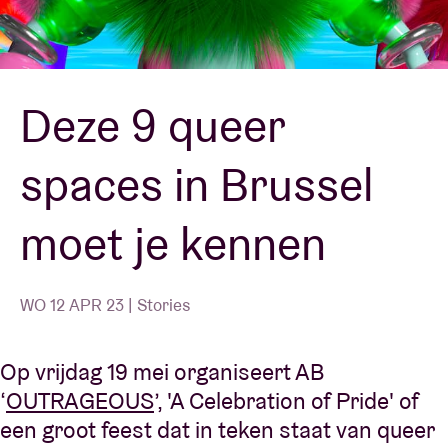
Zaalhuur
Deze 9 queer
BRDCST
spaces in Brussel
ABtv
moet je kennen
Concertcheque
Over AB
WO 12 APR 23 | Stories
Contact
Op vrijdag 19 mei organiseert AB
‘
OUTRAGEOUS
’, 'A Celebration of Pride' of
een groot feest dat in teken staat van queer