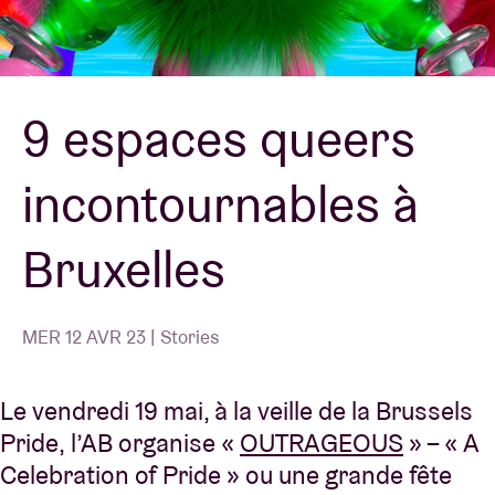
Location de salles
9 espaces queers
BRDCST
incontournables à
ABtv
Bruxelles
Chèque-concert
À propos de l'AB
MER 12 AVR 23 | Stories
Contact
Le vendredi 19 mai, à la veille de la Brussels
Pride, l’AB organise «
OUTRAGEOUS
» – « A
Celebration of Pride » ou une grande fête