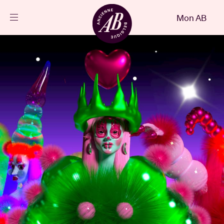
Fermer
Mon AB
FR
Agenda
Projets
Actualités
Infos visiteurs
AB ❤ you