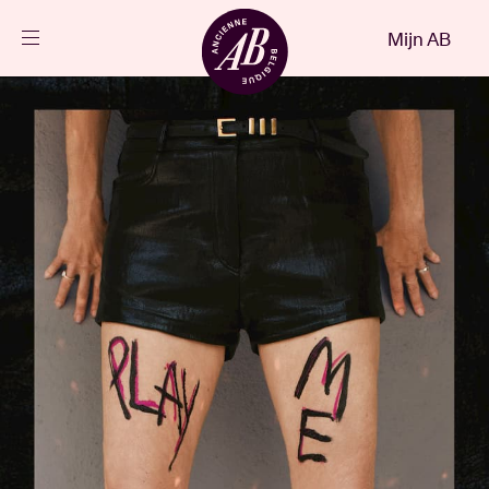
Sluiten
Mijn AB
NL
Agenda
Projecten
Nieuws
Bezoekersinfo
AB ❤ you