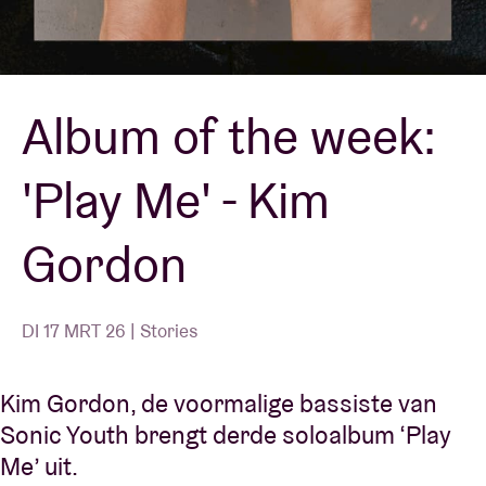
Zaalhuur
Album of the week:
BRDCST
'Play Me' - Kim
ABtv
Gordon
Concertcheque
Over AB
DI 17 MRT 26 | Stories
Contact
Kim Gordon, de voormalige bassiste van
Sonic Youth brengt derde soloalbum ‘Play
Me’ uit.