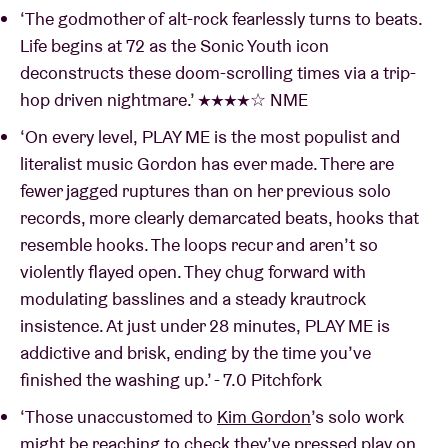
‘The godmother of alt-rock fearlessly turns to beats.
Life begins at 72 as the Sonic Youth icon
deconstructs these doom-scrolling times via a trip-
hop driven nightmare.’ ★★★★☆ NME
‘On every level, PLAY ME is the most populist and
literalist music Gordon has ever made. There are
fewer jagged ruptures than on her previous solo
records, more clearly demarcated beats, hooks that
resemble hooks. The loops recur and aren’t so
violently flayed open. They chug forward with
modulating basslines and a steady krautrock
insistence. At just under 28 minutes, PLAY ME is
addictive and brisk, ending by the time you’ve
finished the washing up.’ - 7.0 Pitchfork
‘Those unaccustomed to
Kim Gordon
’s solo work
might be reaching to check they’ve pressed play on