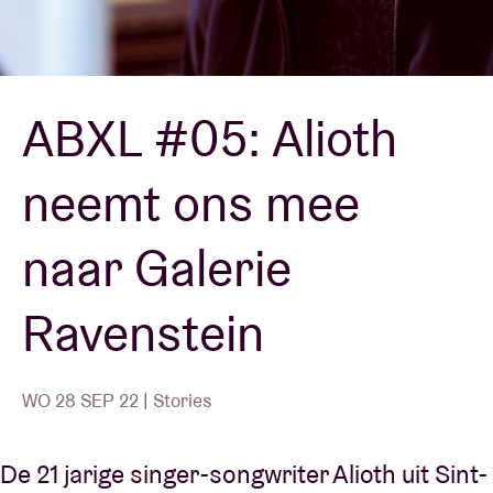
Zaalhuur
ABXL #05: Alioth
BRDCST
neemt ons mee
ABtv
naar Galerie
Concertcheque
Ravenstein
Over AB
Contact
WO 28 SEP 22 | Stories
De 21 jarige singer-songwriter Alioth uit Sint-