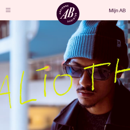
Sluiten
Mijn AB
NL
Agenda
Projecten
Nieuws
Bezoekersinfo
AB ❤ you