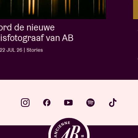
Album of the week:
'Doctrine Of Love' - Jalen
Ngonda
WO 1 JUL 26 | Stories