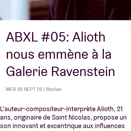
Location de salles
ABXL #05: Alioth
BRDCST
nous emmène à la
ABtv
Galerie Ravenstein
Chèque-concert
À propos de l'AB
MER 28 SEPT 22 | Stories
Contact
L'auteur-compositeur-interprète Alioth, 21
ans, originaire de Saint Nicolas, propose un
son innovant et excentrique aux influences