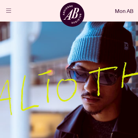
Fermer
Mon AB
FR
Agenda
Projets
Actualités
Infos visiteurs
AB ❤ you