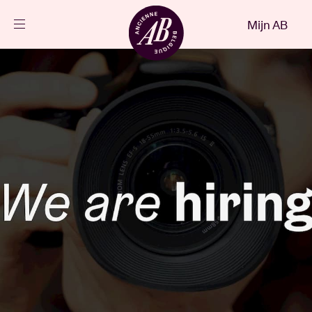
Sluiten
Mijn AB
NL
Agenda
Projecten
Nieuws
Bezoekersinfo
AB ❤ you