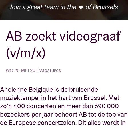
Zaalhuur
AB zoekt videograaf
BRDCST
(v/m/x)
ABtv
Concertcheque
WO 20 MEI 26 | Vacatures
Over AB
Ancienne Belgique is de bruisende
muziektempel in het hart van Brussel. Met
Contact
zo’n 400 concerten en meer dan 390.000
bezoekers per jaar behoort AB tot de top van
de Europese concertzalen. Dit alles wordt in