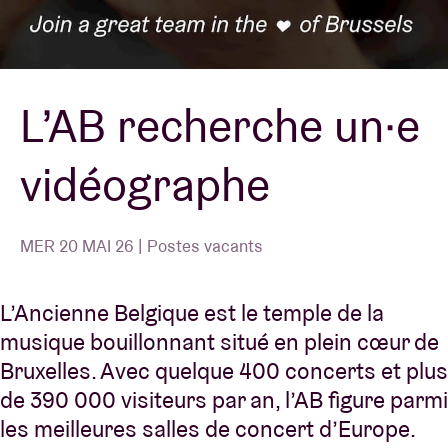
Location de salles
L’AB recherche un·e
BRDCST
vidéographe
ABtv
Chèque-concert
MER 20 MAI 26 | Postes vacants
À propos de l'AB
L’Ancienne Belgique est le temple de la
musique bouillonnant situé en plein cœur de
Contact
Bruxelles. Avec quelque 400 concerts et plus
de 390 000 visiteurs par an, l’AB figure parmi
les meilleures salles de concert d’Europe.