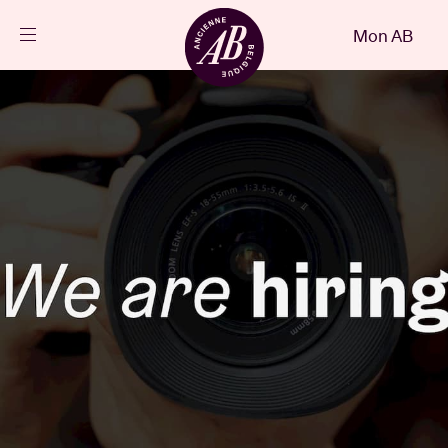
Fermer
Mon AB
FR
Agenda
Projets
Actualités
Infos visiteurs
AB ❤ you