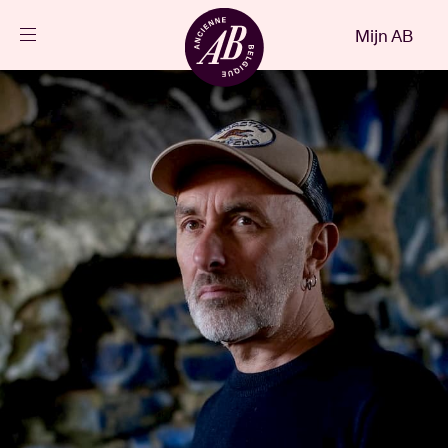
Sluiten
Mijn AB
NL
Agenda
Projecten
Nieuws
Bezoekersinfo
AB ❤ you