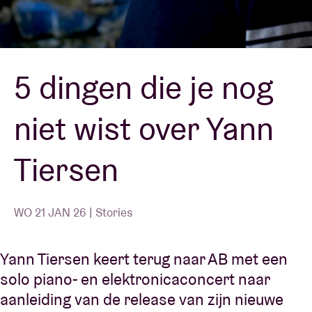
Zaalhuur
5 dingen die je nog
BRDCST
niet wist over Yann
ABtv
Tiersen
Concertcheque
Over AB
WO 21 JAN 26 | Stories
Contact
Yann Tiersen keert terug naar AB met een
solo piano- en elektronicaconcert naar
aanleiding van de release van zijn nieuwe