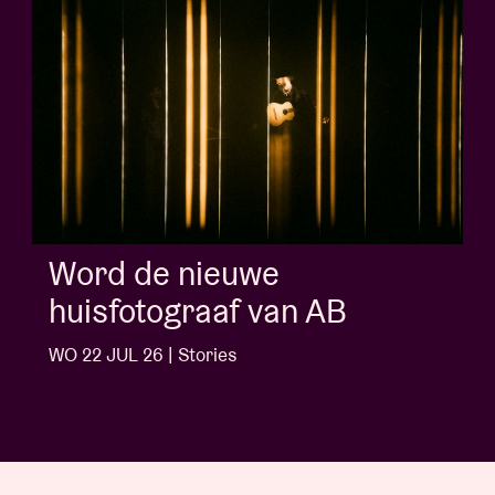
Album of the week:
'Doctrine Of Love' - Jalen
Ngonda
WO 1 JUL 26 | Stories