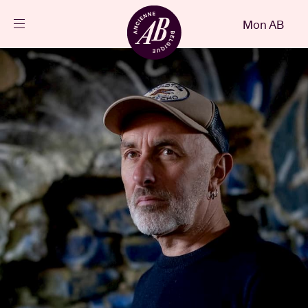
Fermer
Mon AB
FR
Agenda
Projets
Actualités
Infos visiteurs
AB ❤ you