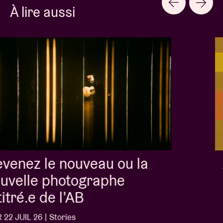
À lire aussi
Album of the week:
'Doctrine Of Love' - Jalen
Ngonda
MER 1 JUIL 26 | Stories