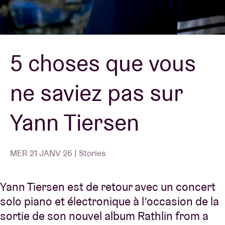
Location de salles
5 choses que vous
BRDCST
ne saviez pas sur
ABtv
Yann Tiersen
Chèque-concert
À propos de l'AB
MER 21 JANV 26 | Stories
Contact
Yann Tiersen est de retour avec un concert
solo piano et électronique à l’occasion de la
sortie de son nouvel album Rathlin from a