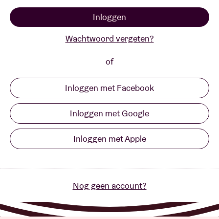
Inloggen
Zaalhuur
Wachtwoord vergeten?
BRDCST
of
Inloggen met Facebook
ABtv
Inloggen met Google
Concertcheque
Inloggen met Apple
Over AB
Contact
Nog geen account?