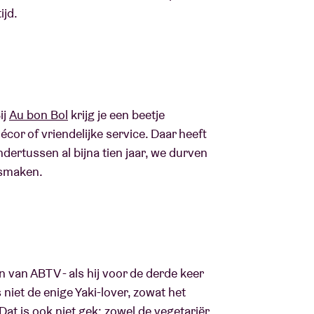
ijd.
ij
Au bon Bol
krijg je een beetje
or of vriendelijke service. Daar heeft
ndertussen al bijna tien jaar, we durven
l smaken.
 van ABTV - als hij voor de derde keer
s niet de enige Yaki-lover, zowat het
at is ook niet gek: zowel de vegetariër,