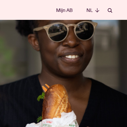
Mijn AB
NL
NL
e