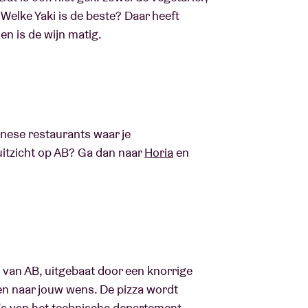
 Welke Yaki is de beste? Daar heeft
 en is de wijn matig.
anese restaurants waar je
uitzicht op AB? Ga dan naar
Horia
en
k van AB, uitgebaat door een knorrige
sen naar jouw wens. De pizza wordt
a’s van het technische departement