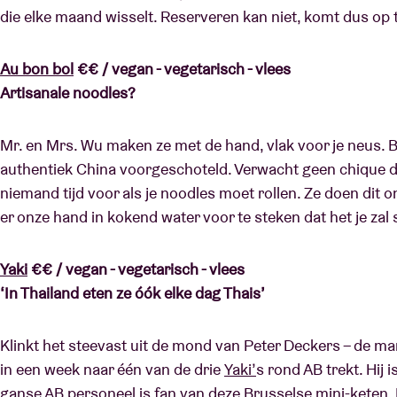
die elke maand wisselt. Reserveren kan niet, komt dus op t
Au bon bol
€€ / vegan - vegetarisch - vlees
Artisanale noodles?
Mr. en Mrs. Wu maken ze met de hand, vlak voor je neus. B
authentiek China voorgeschoteld. Verwacht geen chique déc
niemand tijd voor als je noodles moet rollen. Ze doen dit o
er onze hand in kokend water voor te steken dat het je za
Yaki
€€ / vegan - vegetarisch - vlees
‘In Thailand eten ze óók elke dag Thais’
Klinkt het steevast uit de mond van Peter Deckers – de man
in een week naar één van de drie
Yaki’
s rond AB trekt. Hij i
ganse AB personeel is fan van deze Brusselse mini-keten. D