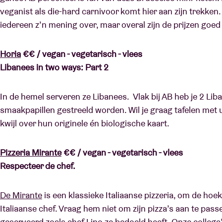
veganist als die-hard carnivoor komt hier aan zijn trekken.
iedereen z’n mening over, maar overal zijn de prijzen goed
Horia
€€ / vegan - vegetarisch - vlees
Libanees in two ways: Part 2
In de hemel serveren ze Libanees. Vlak bij AB heb je 2 Lib
smaakpapillen gestreeld worden. Wil je graag tafelen met 
kwijl over hun originele én biologische kaart.
Pizzeria Mirante
€€ / vegan - vegetarisch - vlees
Respecteer de chef.
De Mirante
is een klassieke Italiaanse pizzeria, om de hoe
Italiaanse chef. Vraag hem niet om zijn pizza’s aan te pas
geserveerd zoals chef Lino ze bedoeld heeft. Onze colleg