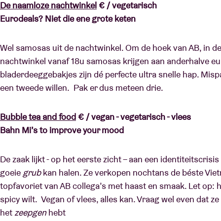
De naamloze nachtwinkel
€ / vegetarisch
Eurodeals? Niet die ene grote keten
Wel samosas uit de nachtwinkel. Om de hoek van AB, in de
nachtwinkel vanaf 18u samosas krijgen aan anderhalve eu
bladerdeeggebakjes zijn dé perfecte ultra snelle hap. Mispa
een tweede willen. Pak er dus meteen drie.
Bubble tea and food
€ / vegan - vegetarisch - vlees
Bahn Mi’s to improve your mood
De zaak lijkt - op het eerste zicht – aan een identiteitscrisis
goeie
grub
kan halen. Ze verkopen nochtans de béste Vie
topfavoriet van AB collega’s met haast en smaak. Let op: h
spicy wilt. Vegan of vlees, alles kan. Vraag wel even dat ze
het
zeepgen
hebt