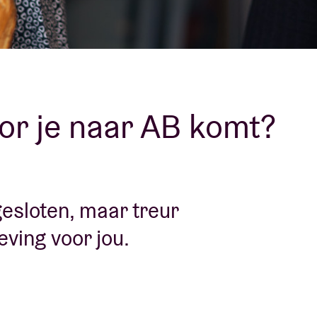
Over AB
fo
Contact
or je naar AB komt?
esloten, maar treur
eving voor jou.