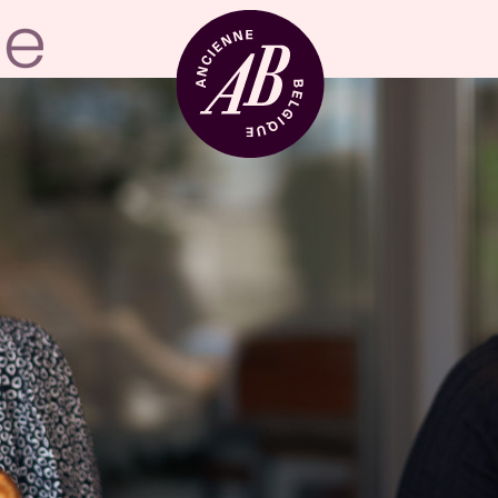
Zaalhuur
BRDCST
ABtv
Concertchequ