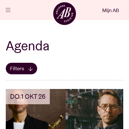
Sluiten
Mijn AB
NL
Agenda
Agenda
Projecten
Filters
Toon alles
BRDCST
Mijn favorieten
Nieuws
Bezoekersinfo
DO 1 OKT 26
AB ❤ you