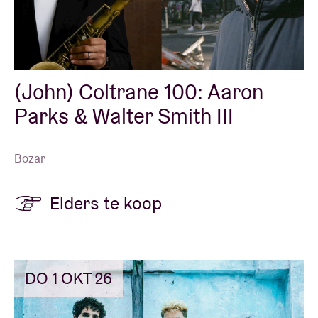
Zaalhuur
(John) Coltrane 100: Aaron
BRDCST
Parks & Walter Smith III
ABtv
Bozar
Concertcheque
Elders te koop
Over AB
Contact
DO 1 OKT 26