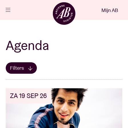
Sluiten
Mijn AB
NL
Agenda
Agenda
Projecten
Filters
Toon alles
BRDCST
Mijn favorieten
Nieuws
Bezoekersinfo
ZA 19 SEP 26
AB ❤ you