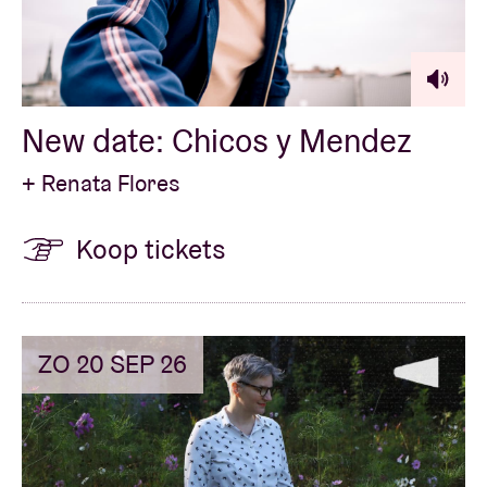
Zaalhuur
New date: Chicos y Mendez
BRDCST
+ Renata Flores
ABtv
Koop tickets
Concertcheque
Over AB
ZO 20 SEP 26
Contact