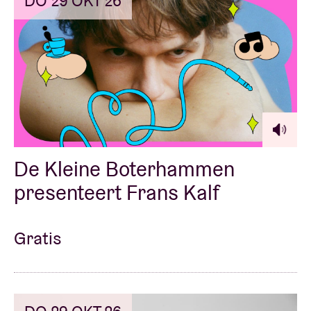
DO 29 OKT 26
Zaalhuur
BRDCST
ABtv
De Kleine Boterhammen
Concertcheque
presenteert Frans Kalf
Over AB
Gratis
Contact