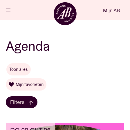
Sluiten
Mijn AB
NL
Agenda
Agenda
Projecten
Toon alles
Nieuws
Mijn favorieten
Bezoekersinfo
Filters
AB ❤ you