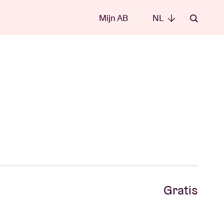
Mijn AB
NL
NL
Gratis
e