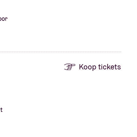
oor
Koop tickets
t