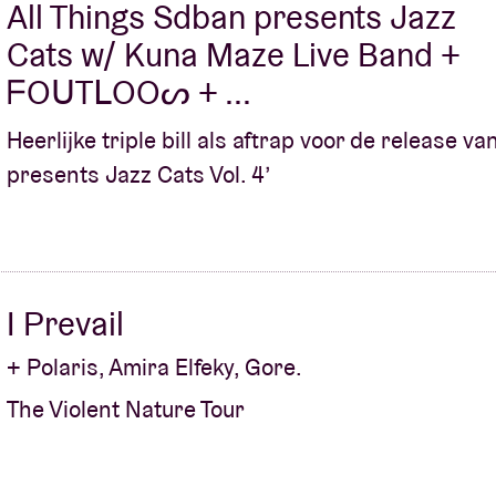
All Things Sdban presents Jazz
Cats w/ Kuna Maze Live Band +
ᖴOᑌTᒪOOᔕ + ...
Heerlijke triple bill als aftrap voor de release va
presents Jazz Cats Vol. 4’
I Prevail
+ Polaris, Amira Elfeky, Gore.
The Violent Nature Tour