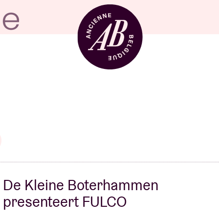
Zaalhuur
BRDCST
ABtv
De Kleine Boterhammen
presenteert FULCO
Concertchequ