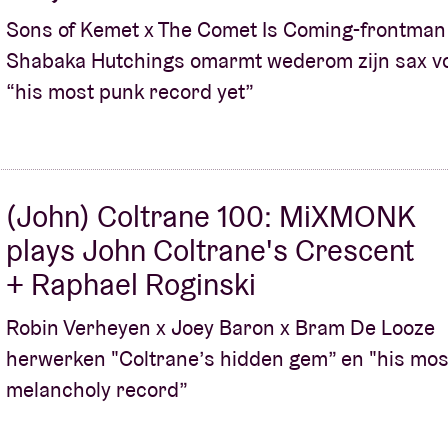
Sons of Kemet x The Comet Is Coming-frontman
Shabaka Hutchings omarmt wederom zijn sax v
“his most punk record yet”
(John) Coltrane 100: MiXMONK
plays John Coltrane's Crescent
+ Raphael Roginski
Robin Verheyen x Joey Baron x Bram De Looze
herwerken "Coltrane’s hidden gem” en "his mos
melancholy record”