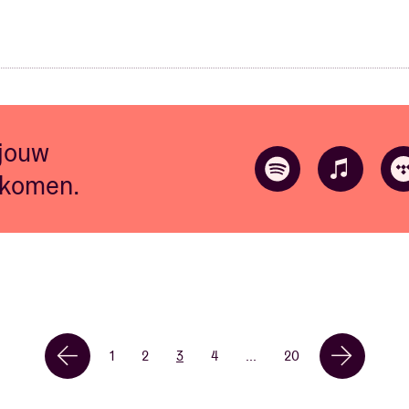
 jouw
 komen.
1
2
3
4
...
20