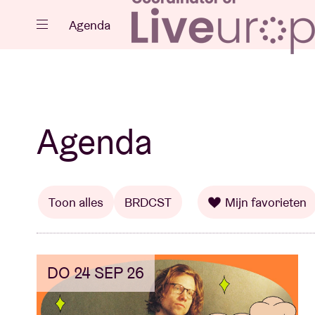
Sluiten
Agenda
Agenda
Agenda
Projecten
Toon alles
BRDCST
Mijn favorieten
DO 24 SEP 26
Nieuws