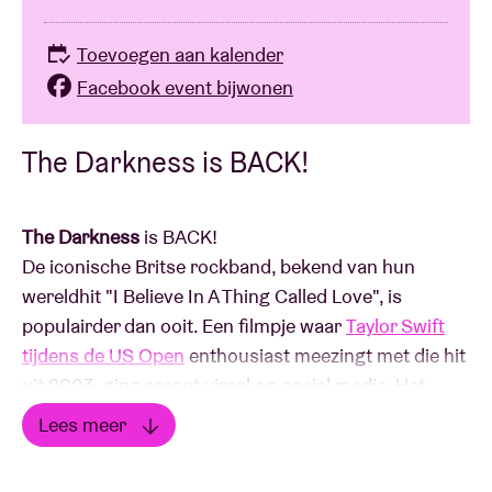
Toevoegen aan kalender
Facebook event bijwonen
The Darkness is BACK!
The Darkness
is BACK!
De iconische Britse rockband, bekend van hun
wereldhit "I Believe In A Thing Called Love", is
populairder dan ooit. Een filmpje waar
Taylor Swift
tijdens de US Open
enthousiast meezingt met die hit
uit 2003, ging recent viraal op social media. Het
resultaat? Meer dan twee decennia na de release
Lees meer
leert een heel nieuwe generatie het catchy liedje
Lees minder
kennen en schiet de song terug naar de top van