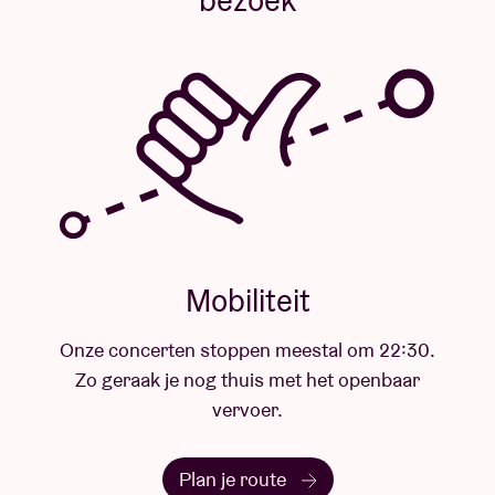
bezoek
now, is rock sweet rock. And who are we, mere
mortals of extraordinary ability, to argue with the
divine?" -
Zanger
Justin Hawkins
The Darknes
s is helemaal klaar om opnieuw op tour
te vertrekken én in absolute topvorm! Ze hebben live
een ongeëvenaarde reputatie, dus hun show op 30
september in Ancienne Belgique missen, is totaal
geen optie!
Tickets zijn beschikbaar vanaf vrijdag 31 januari om
9u via
livenation.be
en
abconcerts.be
en kosten €35
(inclusief servicekosten).
Dit concert is een coproductie tussen Ancienne
Belgique en Live Nation