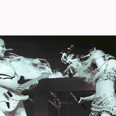
haar derde album toont Zara Larsson meer dan