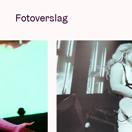
van de beste danceplaten van het jaar. Op 
Fotoverslag
ooit tevoren haar zelfzekerheid.
©Lucinde Wahlen