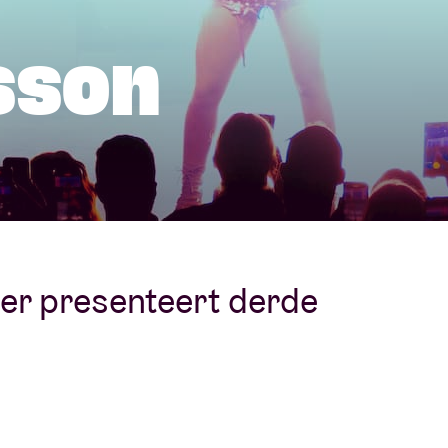
Over AB
sson
fo
Contact
er presenteert derde