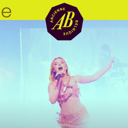
Zaalhuur
BRDCST
ABtv
Concertchequ