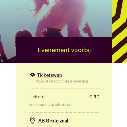
Evenement voorbij
Ticketswap
Koop of verkoop tickets onderling
Tickets
€ 40
Incl. reservatiekosten
AB Grote zaal