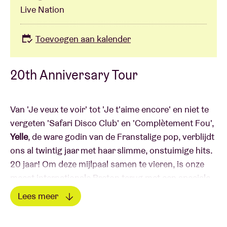
Live Nation
Toevoegen aan kalender
20th Anniversary Tour
Van 'Je veux te voir' tot 'Je t'aime encore' en niet te
vergeten 'Safari Disco Club' en 'Complètement Fou',
Yelle
, de ware godin van de Franstalige pop, verblijdt
ons al twintig jaar met haar slimme, onstuimige hits.
20 jaar! Om deze mijlpaal samen te vieren, is onze
meest internationale Breton terug met een speciale
show, die haar creatieve decennia in de lengte,
Lees meer
breedte en vooral diepte dekt!
Lees minder