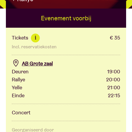
Evenement voorbij
Zaalhuur
BRDCST
Tickets
€ 35
i
Incl. reservatiekosten
ABtv
AB Grote zaal
Concertcheque
Deuren
19:00
Rallye
20:00
Yelle
21:00
Over AB
Einde
22:15
Contact
Concert
Georganiseerd door