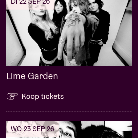
DI 22 SEP 26
met name van de Ancienne Belgique in Brussel. De
voorverkoop begint op dinsdag 11 oktober om 11u.
Lime Garden
Koop tickets
WO 23 SEP 26