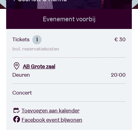
Evenement voorbij
Zaalhuur
BRDCST
Tickets
€ 30
i
Incl. reservatiekosten
ABtv
AB Grote zaal
Concertcheque
Deuren
20:00
Over AB
Concert
Contact
Toevoegen aan kalender
Facebook event bijwonen