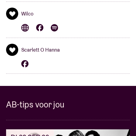
Wilco naast Radiohead. In 2004 verschijnt
“A Ghost
is Born”
en op
“Sky Blue Sky”
(2007) horen we een
Wilco
Jeff Tweedy die opnieuw rust gevonden heeft. 2009
wordt een scharnierjaar met
“Wilco (the album) ”
.
Het album bevat een magisch duet met Feist, krijgt
een Grammy Award nominatie en kers op de taart
Scarlett O Hanna
nog meer internationale erkenning van critici en
publiek. Nu is er de langverwachte release van “The
Whole Love”, 12 indrukwekkende nummers
opgenomen in Tweedy’s geboortestad Chicago. Het
resultaat is vernieuwend, wederom schitterend.
Tweedy en co wisselen pijnlijk mooie akoestische
ballades af met avontuurlijke rock. Live is de band
AB-tips voor jou
één brok energie, intensiteit en orignaliteit. Briljant
zijn de passages op Rock Werchter (‘99 en ‘04) en
Pukkelpop (‘09). Op vrijdag 2 maart 2012 keert Wilco
terug naar de warme intimiteit van de concertzaal,