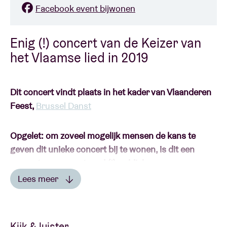
Facebook event bijwonen
Enig (!) concert van de Keizer van
het Vlaamse lied in 2019
Dit concert vindt plaats in het kader van Vlaanderen
Feest,
Brussel Danst
Opgelet: om zoveel mogelijk mensen de kans te
geven dit unieke concert bij te wonen, is dit een
concert voor een staand (!) publiek.
Lees meer
De volledige opbrengst van dit concert gaat naar
Lees minder
Kom op tegen Kanker.
Kijk & luister