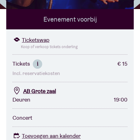
Evenement voorbij
Zaalhuur
BRDCST
Ticketswap
Koop of verkoop tickets onderling
ABtv
Tickets
€ 15
i
Incl. reservatiekosten
Concertcheque
AB Grote zaal
Over AB
Deuren
19:00
Contact
Concert
Toevoegen aan kalender