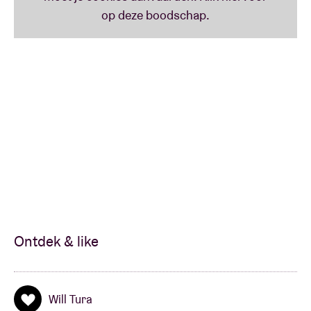
Op 11 juli wordt de Vlaamse feestdag elk jaar
uitbundig gevierd in het hart van de hoofdstad.
Tijdens ‘Vlaanderen Feest, Brussel Danst’ verandert
het centrum van Brussel in een dansvloer,
wandelparcours en podium voor bekende artiesten,
met tal van activiteiten voor jong en oud.
Ontdek & like
Will Tura