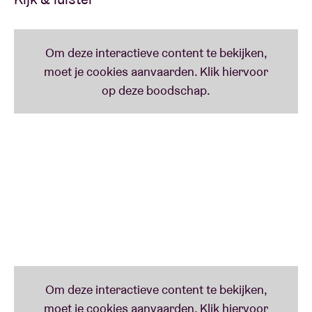
Na 60 jaar onafgebroken toeren door Vlaanderen
leek 2019 een jaar zonder concerten te worden voor
Will Tura. Maar muzikaal talent van zijn kaliber laat
zich niet temmen. En zo bestijgt de Keizer van het
Vlaamse lied op 11 juli het podium van AB voor een
uitzonderlijk concert. Het enige optreden dat hij dit
jaar geeft, vindt plaats op Vlaanderen Feest, Brussel
Danst en is een samenwerking met het
gerenommeerde Brussels Philharmonic.
Voor deze speciale gelegenheid wordt Tura’s vaste
band aangevuld met een 57-koppig (!) symfonisch
orkest. Verwacht een unieke uitvoering van alle
bekende hits uit een rijkgevulde carrière die meer
dan een halve eeuw omspant.