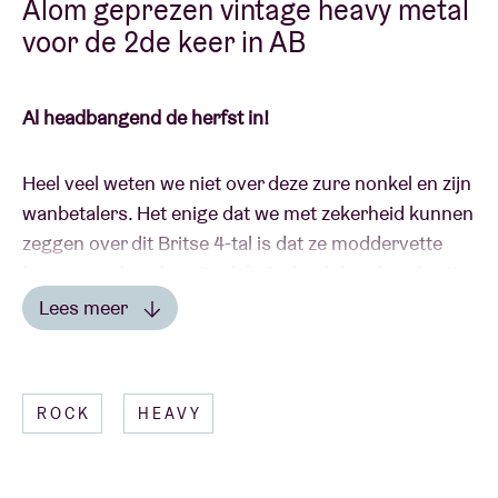
Alom geprezen vintage heavy metal
voor de 2de keer in AB
Al headbangend de herfst in!
Heel veel weten we niet over deze zure nonkel en zijn
wanbetalers. Het enige dat we met zekerheid kunnen
zeggen over dit Britse 4-tal is dat ze moddervette
heavy metal spelen. Sterk beïnvloed door bands uit
de late jaren '60 als Black Sabbath en Alice Cooper,
Lees meer
maken de mannen van
Uncle Acid
gebruik van
vintage instrumenten en opname apparatuur. In
FUN FACT
2013 nog in een uitverkochte AB Club en nu
ROCK
HEAVY
helemaal terug met een nieuwe plaat onder de arm!
Heb je toevallig de eerste druk van de vinyl ‘Blood
Lust’ (RISELP139) in je kast liggen? Prijs jezelf
gelukkig want deze is ondertussen al meer dan