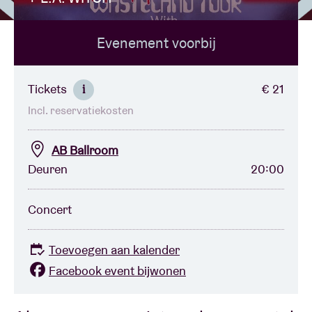
Evenement voorbij
Zaalhuur
BRDCST
Tickets
€ 21
i
Incl. reservatiekosten
ABtv
AB Ballroom
Concertcheque
Deuren
20:00
Over AB
Concert
Contact
Toevoegen aan kalender
Facebook event bijwonen