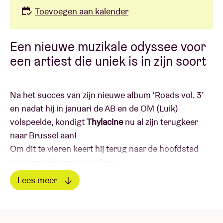
Toevoegen aan kalender
Een nieuwe muzikale odyssee voor
een artiest die uniek is in zijn soort
Na het succes van zijn nieuwe album ‘Roads vol. 3’
en nadat hij in januari de AB en de OM (Luik)
volspeelde, kondigt
Thylacine
nu al zijn terugkeer
naar Brussel aan!
Om dit te vieren keert hij terug naar de hoofdstad
met twee nieuwe optredens.
Lees meer
Soms moet je je wortels loslaten om in harmonie te
Lees minder
komen met jezelf en de wereld om je heen. Het is in
ieder geval volgens dit principe dat Thylacine heeft