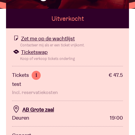
Uitverkocht
Zaalhuur
BRDCST
Zet me op de wachtlijst
Contacteer mij als er een ticket vrijkomt.
Ticketswap
ABtv
Koop of verkoop tickets onderling
Concertcheque
Tickets
€ 47.5
i
test
Over AB
Incl. reservatiekosten
Contact
AB Grote zaal
Deuren
19:00