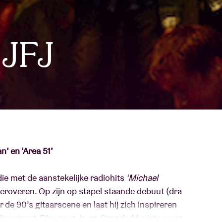
Over AB
fo
 JFJ
Contact
’ en ‘Area 51’
ie met de aanstekelijke radiohits
‘Michael
veroveren. Op zijn op stapel staande debuut (dra
r de 90’s gitaarscene en laat hij zich inspireren
Pavement, Dinosaur Jr. en Grandaddy; iets waar