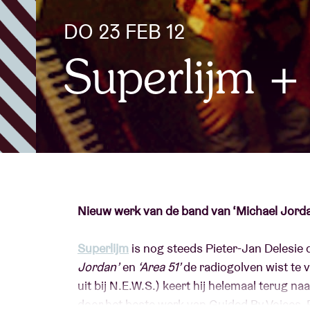
DO 23 FEB 12
Bezoekersin
Superlijm +
AB ❤ you
Nieuw werk van de band van ‘Michael Jordan
Superlijm
is nog steeds Pieter-Jan Delesie d
Jordan’
en
‘Area 51’
de radiogolven wist te 
uit bij N.E.W.S.) keert hij helemaal terug naa
door het beste werk van Guided By Voices, 