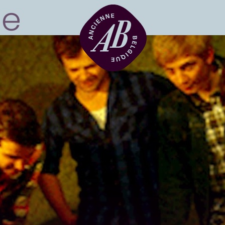
Zaalhuur
BRDCST
ABtv
Concertchequ