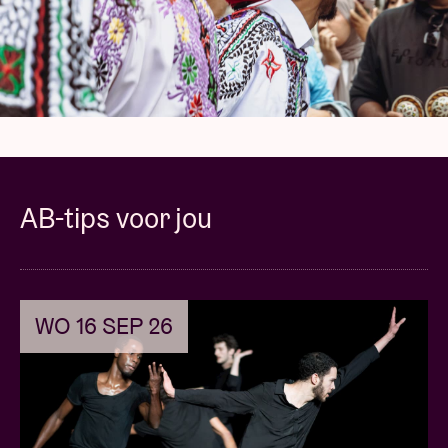
Noord-Marokko nieuw leven inblaast.
Wie zin heeft om mee te doen met de parade, kan
samen met de muziekmakers van MetX en een hele
resem partners delen in de feestvreugde. Vanaf
augustus kan je Marokkaanse gnawa- en
chaabiritmes leren spelen tijdens een gratis
muziekstage en workshops in samenwerking met
scholen, jeugdhuizen en andere lokale partners in
AB-tips voor jou
Stad Brussel en Molenbeek. Meer info daarover vind
je
hier
.
Tijdens Street Sounds is er de hele namiddag iets te
beleven op de Anspachlaan voor AB: de Brusselse
WO 16 SEP 26
DJ IMAM
speelt ten dans en je kan leren skaten met
Byrrrh & Skate,
die tussen 13-17u gratis skate
initiaties geeft.