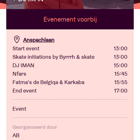
Evenement voorbij
Zaalhuur
BRDCST
Anspachlaan
Start event
13:00
Skate initiations by Byrrrh & skate
13:00
ABtv
DJ IMAN
15:00
Nfars
15:45
Concertcheque
Fatma's de Belgiqa & Karkaba
15:55
End event
17:00
Over AB
Event
Contact
Georganiseerd door
AB