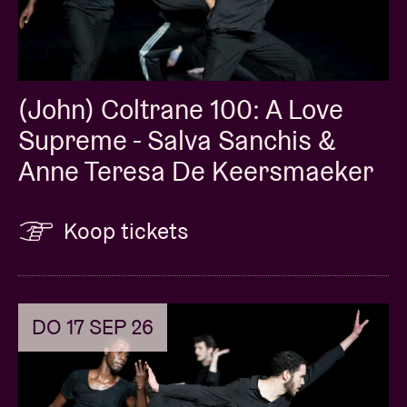
MAR-BEL is een co-productie van MetX &
Folklorissimo in samenwerking met AB,
Beursschouwburg, MolenFest, Darna, HalfmOon, VK
& Zinneke. Met de steun van Stad Brus
(John) Coltrane 100: A Love
Supreme - Salva Sanchis &
Anne Teresa De Keersmaeker
Koop tickets
DO 17 SEP 26