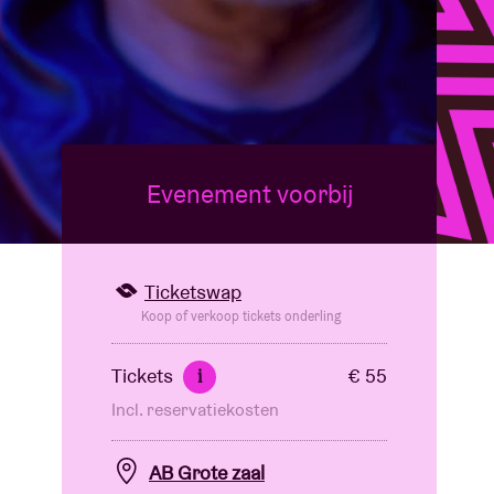
Evenement voorbij
Ticketswap
Koop of verkoop tickets onderling
Tickets
€ 55
i
Incl. reservatiekosten
AB Grote zaal