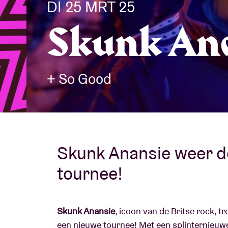
DI 25 MRT 25
Skunk An
Bezoekersin
+ So Good
AB ❤ you
Skunk Anansie weer d
tournee!
Skunk Anansie
, icoon van de Britse rock, t
een nieuwe tournee! Met een splinternieuw