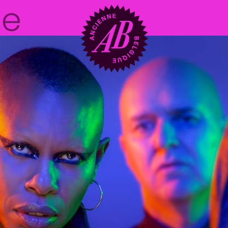
Zaalhuur
BRDCST
ABtv
Concertchequ