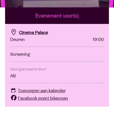
Evenement voorbij
Zaalhuur
BRDCST
Cinema Palace
Deuren
19:00
ABtv
Screening
Concertcheque
Georganiseerd door
AB
Over AB
Toevoegen aan kalender
Contact
Facebook event bijwonen