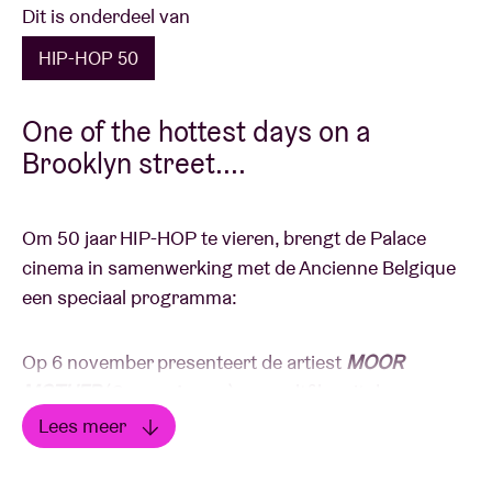
Dit is onderdeel van
HIP-HOP 50
One of the hottest days on a
Brooklyn street....
Om 50 jaar HIP-HOP te vieren, brengt de Palace
cinema in samenwerking met de Ancienne Belgique
een speciaal programma:
Op 6 november presenteert de artiest
MOOR
MOTHER
(Camae Ayewa) een cultfilm uit de
hiphopcultuur:
DO THE RIGHT THING.
Lees meer
Lees minder
De muzikale output van dichteres, muzikante,