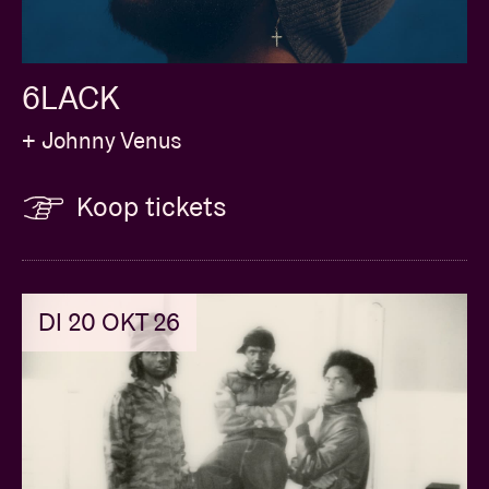
mee eens. De muur wordt een symbool van racisme
en haat voor Buggin' Out en andere mensen in de
buurt en de spanningen lopen op.
6LACK
+ Johnny Venus
Koop tickets
DI 20 OKT 26