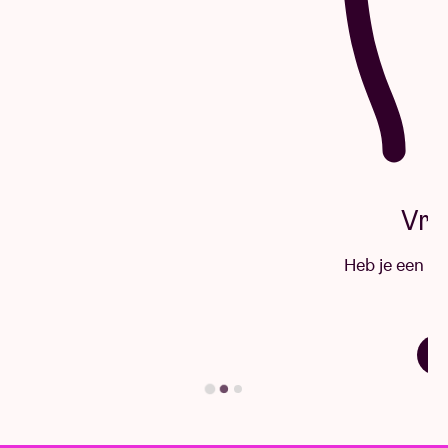
Vraag & antwoord
Heb je een vraag? Grote kans dat je hier het
antwoord vindt.
Vind je antwoord