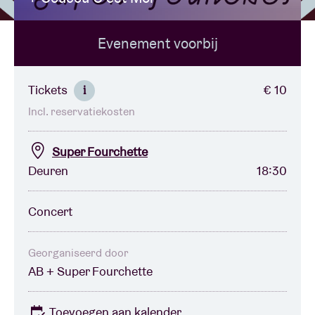
Evenement voorbij
Zaalhuur
BRDCST
Tickets
€ 10
i
Incl. reservatiekosten
ABtv
Super Fourchette
Concertcheque
Deuren
18:30
Over AB
Concert
Contact
Georganiseerd door
AB + Super Fourchette
Toevoegen aan kalender