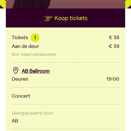
Koop tickets
Zaalhuur
BRDCST
Tickets
€ 38
i
Aan de deur
€ 39
ABtv
Incl. reservatiekosten
Concertcheque
AB Ballroom
Deuren
19:00
Over AB
Concert
Contact
Georganiseerd door
AB