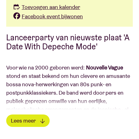
Toevoegen aan kalender
Facebook event bijwonen
Lanceerparty van nieuwste plaat 'A
Date With Depeche Mode'
Voor wie na 2000 geboren werd:
Nouvelle Vague
stond en staat bekend om hun clevere en amusante
bossa nova-herwerkingen van 80s punk- en
postpunkklassiekers. De band werd door pers en
publiek geprezen omwille van hun eerlijke,
melancholische arrangementen en de iconische - al
dan niet bekende - vocalisten die het geheel een
Lees meer
elegante touch gaven.
Lees minder