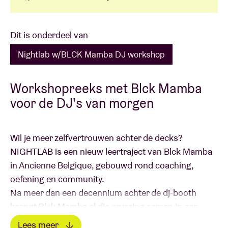
Dit is onderdeel van
Nightlab w/BLCK Mamba DJ workshop
Workshopreeks met Blck Mamba
voor de DJ's van morgen
Wil je meer zelfvertrouwen achter de decks?
NIGHTLAB is een nieuw leertraject van Blck Mamba
in Ancienne Belgique, gebouwd rond coaching,
oefening en community.
Na meer dan een decennium achter de dj-booth
brengt Blck Mamba al die ervaring samen in een
programma dat iets teruggeeft. NIGHTLAB laat je
Lees meer