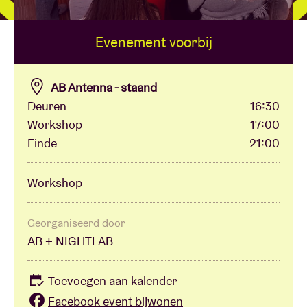
Evenement voorbij
Zaalhuur
BRDCST
AB Antenna - staand
Deuren
16:30
Workshop
17:00
ABtv
Einde
21:00
Concertcheque
Workshop
Over AB
Georganiseerd door
AB + NIGHTLAB
Contact
Toevoegen aan kalender
Facebook event bijwonen