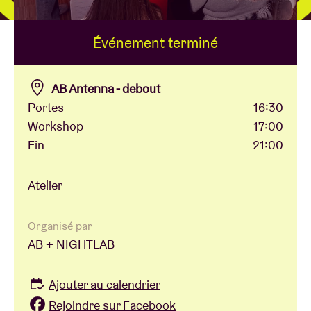
Événement terminé
Location de salles
BRDCST
AB Antenna - debout
Portes
16:30
Workshop
17:00
ABtv
Fin
21:00
Chèque-concert
Atelier
À propos de l'AB
Organisé par
AB + NIGHTLAB
Contact
Ajouter au calendrier
Rejoindre sur Facebook