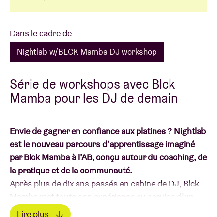
Dans le cadre de
Nightlab w/BLCK Mamba DJ workshop
Série de workshops avec Blck
Mamba pour les DJ de demain
Envie de gagner en confiance aux platines ? Nightlab
est le nouveau parcours d’apprentissage imaginé
par Blck Mamba à l’AB, conçu autour du coaching, de
la pratique et de la communauté.
Après plus de dix ans passés en cabine de DJ, Blck
Mamba met toute son expérience au service d’un
programme axé sur la transmission. Nightlab vous
Lire plus