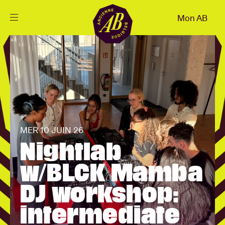
Fermer
Mon AB
FR
Agenda
Projets
Actualités
MER 10 JUIN 26
Nightlab
Infos visiteurs
w/BLCK Mamba
DJ workshop:
AB ❤ you
intermediate