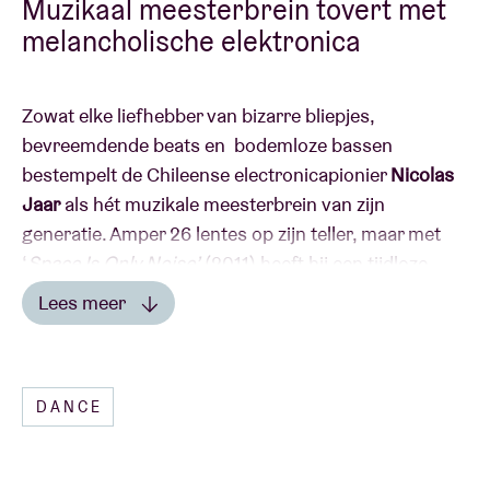
Muzikaal meesterbrein tovert met
melancholische elektronica
Zowat elke liefhebber van bizarre bliepjes,
bevreemdende beats en bodemloze bassen
bestempelt de Chileense electronicapionier
Nicolas
Jaar
als hét muzikale meesterbrein van zijn
generatie. Amper 26 lentes op zijn teller, maar met
‘
Space Is Only Noise’
(2011) heeft hij een tijdloze
klassieker op zijn conto. Tel daarbij nog enkele
Lees meer
baanbrekende EP’s (‘
Nymphs I- IV
’), de sublieme
Lees minder
ambient soundtrack
‘Pomegranates
’ (2015), de
samenwerking met Dave Harrington – beter bekend
DANCE
als het fenomenale Darkside – en een dozijn
magistrale remixes bij, en het is overduidelijk:
rastalent Nicolas Jaar belooft AB in hogere sferen te