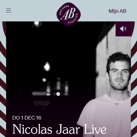
Sluiten
Mijn AB
NL
Agenda
Projecten
Nieuws
Bezoekersinfo
DO 1 DEC 16
AB ❤ you
Nicolas Jaar Live