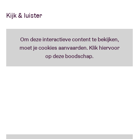
brengen!
Kijk & luister
Gratis
aftershow van LTGL
in AB Club voor alle
bezoekers van het Nicolas Jaar-concert op 01/12
.