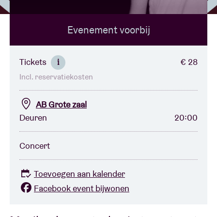
Evenement voorbij
Zaalhuur
BRDCST
Tickets
€ 28
i
Incl. reservatiekosten
ABtv
AB Grote zaal
Concertcheque
Deuren
20:00
Over AB
Concert
Contact
Toevoegen aan kalender
Facebook event bijwonen