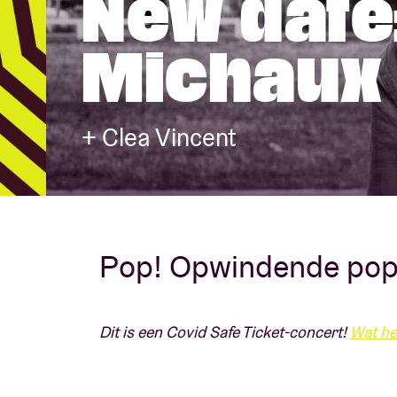
New date
Michaux
Bezoekersin
+ Clea Vincent
AB ❤ you
Pop! Opwindende pop
Dit is een Covid Safe Ticket-concert!
Wat he