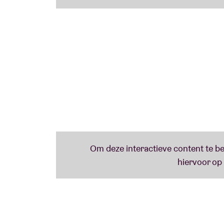
Bruzz ‘…vindt dat we het heft in handen mo
knallen… die gelaagdheid vind ik zo fijn aa
Moustique: **** ‘meilleur album belge de l’
LS MAD '***belle sobriété toute blues… une
style étant définitivement d’une vraie origina
De Standaard:’…verbindt chanson, sixties -
electronica met een enthousiasme en onbev