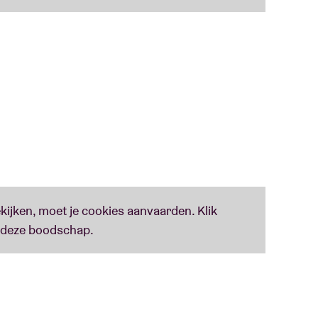
eten nemen voor we tegen de ijsberg
n popmuziek'
 année….’
 authenticité se débarrassant du superflu… son
lité.’
troubadours, eighties-minimalisme en
angenheid die charmeren… Klein, knap plaatje.’