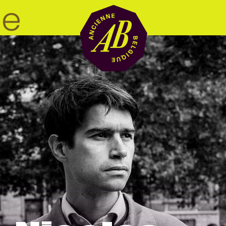
Zaalhuur
BRDCST
ABtv
Concertchequ