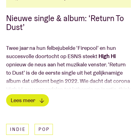
Nieuwe single & album: ‘Return To
Dust’
Twee jaar na hun felbejubelde ‘Firepool’ en hun
succesvolle doortocht op ESNS steekt
High Hi
opnieuw de neus aan het muzikale venster. ‘Return
to Dust’ is de de eerste single uit het gelijknamige
album dat uitkomt begin 2022. Wie dacht dat corona
High Hi zou veroordelen tot lethargie en inertie, think
again. High Hi – nog steeds het vehikel van powertrio
Lees meer
Anne-Sophie Ooghe (gitaar/zang), Dieter Beerten
Lees minder
(drums/zang) en Koen Weverbergh (bas) – laveerde
mooi door de pandemie heen, dook de studio in en
INDIE
POP
gooide tien tracks op band. Stuk voor stuk nummers