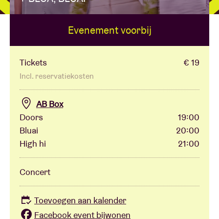
Evenement voorbij
Zaalhuur
BRDCST
Tickets
€ 19
Incl. reservatiekosten
ABtv
AB Box
Doors
19:00
Concertcheque
Bluai
20:00
High hi
21:00
Over AB
Concert
Contact
Toevoegen aan kalender
Facebook event bijwonen