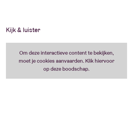
met hun bekende soundsignatuur: tweestemmig,
ogenschijnlijk happy met een melancholische
ondertoon, het auditieve equivalent van een
aangename rilling over de rug.
Kijk & luister