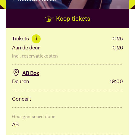
Koop tickets
Zaalhuur
BRDCST
Tickets
€ 25
i
Aan de deur
€ 26
ABtv
Incl. reservatiekosten
Concertcheque
AB Box
Deuren
19:00
Over AB
Concert
Contact
Georganiseerd door
AB