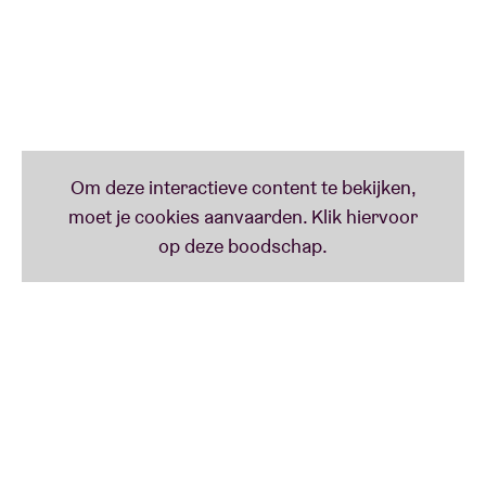
vrouwen opeist.
Een unieke avond om de release van
Latidos
te
vieren en een collectief hart te laten kloppen.
¡Vamos!