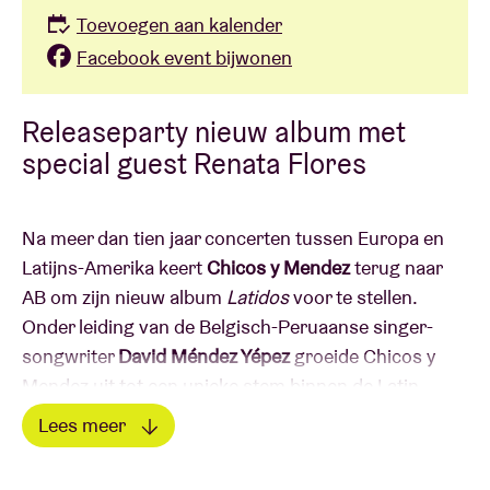
Toevoegen aan kalender
Facebook event bijwonen
Releaseparty nieuw album met
special guest Renata Flores
Na meer dan tien jaar concerten tussen Europa en
Latijns-Amerika keert
Chicos y Mendez
terug naar
AB om zijn nieuw album
Latidos
voor te stellen.
Onder leiding van de Belgisch-Peruaanse singer-
songwriter
David Méndez Yépez
groeide Chicos y
Mendez uit tot een unieke stem binnen de Latin
alternative pop. Warme en verbindende muziek,
Lees meer
gedragen door liedjes die vertellen over wat er
Lees minder
tussen mensen leeft en die eraan herinneren dat de