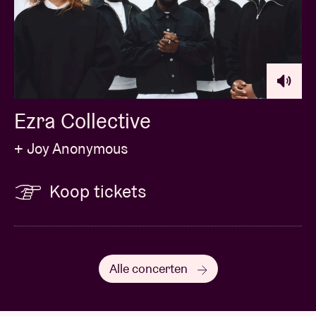
Hier alvast een introductie door
Tidal
.
© Willem Mevis
Ezra Collective
+ Joy Anonymous
Koop tickets
Alle concerten