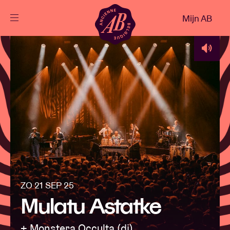
Sluiten
Mijn AB
NL
Agenda
Projecten
Nieuws
Bezoekersinfo
ZO 21 SEP 25
Mulatu Astatke
AB ❤ you
+ Monstera Occulta (dj)