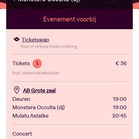
Evenement voorbij
Zaalhuur
BRDCST
Ticketswap
Koop of verkoop tickets onderling
ABtv
Tickets
€ 36
i
Incl. reservatiekosten
Concertcheque
AB Grote zaal
Over AB
Deuren
19:00
Monstera Occulta (dj)
19:00
Contact
Mulatu Astatke
20:45
Concert