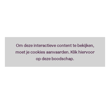
verwacht.
Op het podium zorgt Mitsune voor een exuberant
visueel feest waar traditie en avant-garde
samenkomen, met heruitgevonden Japanse
volksliederen en originele composities vol
virtuositeit, stuwende beats en wilde groepszang.
Het altijd aanwezige gevoel van vreugde en fantasie
zal u altijd bijblijven!
Baozi
is een 22-jarige Franse artieste met roots in
Hongkong, die introspectieve teksten met levendige,
genre-overstijgende elektronische producties
combineert. Klassiek geschoold in viool en piano
begon ze al op jonge leeftijd muziek te produceren
onder het alias
g y l s
, waarmee ze snel opviel dankzij
opnames in allerhande Aziatische playlists. Sinds ze