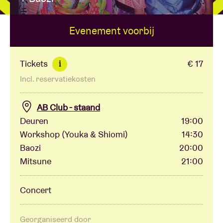
Evenement voorbij
Zaalhuur
BRDCST
Tickets
€ 17
i
Incl. reservatiekosten
ABtv
AB Club - staand
Concertcheque
Deuren
19:00
Workshop (Youka & Shiomi)
14:30
Baozi
20:00
Over AB
Mitsune
21:00
Contact
Concert
Georganiseerd door