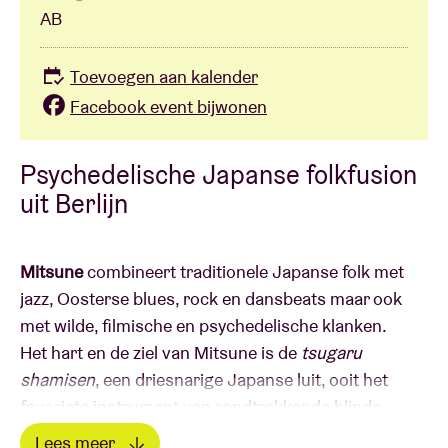
AB
Toevoegen aan kalender
Facebook event bijwonen
Psychedelische Japanse folkfusion
uit Berlijn
Mitsune
combineert traditionele Japanse folk met
jazz, Oosterse blues, rock en dansbeats maar ook
met wilde, filmische en psychedelische klanken.
Het hart en de ziel van Mitsune is de
tsugaru
shamisen
, een driesnarige Japanse luit, ooit het
favoriete instrument van rondtrekkende blinde
muzikanten uit het oude Japan. Mitsune eert en
Lees meer